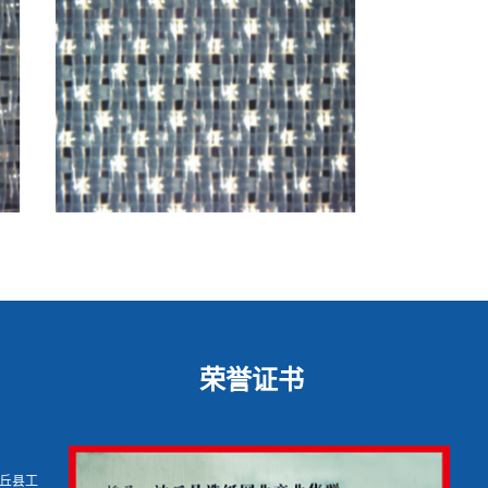
荣誉证书
沈丘县工