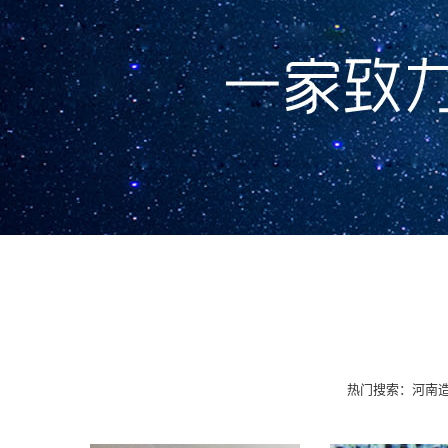
热门搜索：
河南