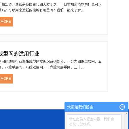
们都知道，造纸是我国古代四大发明之一，但你知道植物为什么可以
纸吗？可以用来造纸的植物有哪些呢？我们一起来了解...
 MORE
成型网的适用行业
型网的适用行业聚酯成型网按编织系列划分，可分为四综单层网、五
网、八综单层网、八综双层网、十六综两层半网、二十...
 MORE
欢迎给我们留言
请在此输入留言内容，我们会
尽快与您联系。