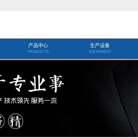
产品中心
生产设备
PRODUCTS
EQUIPMENT
湖南聚酯成型网
生产设备
湖南聚酯编织干网
湖南聚酯螺旋干网
湖南螺旋压滤网
湖南污泥脱水网
湖南平织干网
湖南脱硫网