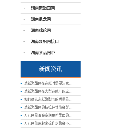
湖南聚酯圆网
湖南尼龙网
湖南绵纶网
湖南聚酯网接口
湖南食品网带
新闻资讯
造纸聚酯网在造纸时需要注意...
造纸聚酯网在大型造纸厂的应...
如何确认造纸聚酯网的质量是...
造纸聚酯网的抗拉伸性能会影...
方孔网是否会定期更新里面的...
方孔网使用起来操作步骤会不...