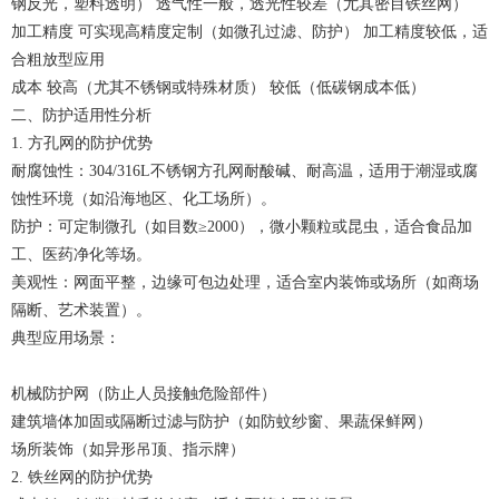
钢反光，塑料透明） 透气性一般，透光性较差（尤其密目铁丝网）
加工精度 可实现高精度定制（如微孔过滤、防护） 加工精度较低，适
合粗放型应用
成本 较高（尤其不锈钢或特殊材质） 较低（低碳钢成本低）
二、防护适用性分析
1. 方孔网的防护优势
耐腐蚀性：304/316L不锈钢方孔网耐酸碱、耐高温，适用于潮湿或腐
蚀性环境（如沿海地区、化工场所）。
防护：可定制微孔（如目数≥2000），微小颗粒或昆虫，适合食品加
工、医药净化等场。
美观性：网面平整，边缘可包边处理，适合室内装饰或场所（如商场
隔断、艺术装置）。
典型应用场景：
机械防护网（防止人员接触危险部件）
建筑墙体加固或隔断过滤与防护（如防蚊纱窗、果蔬保鲜网）
场所装饰（如异形吊顶、指示牌）
2. 铁丝网的防护优势