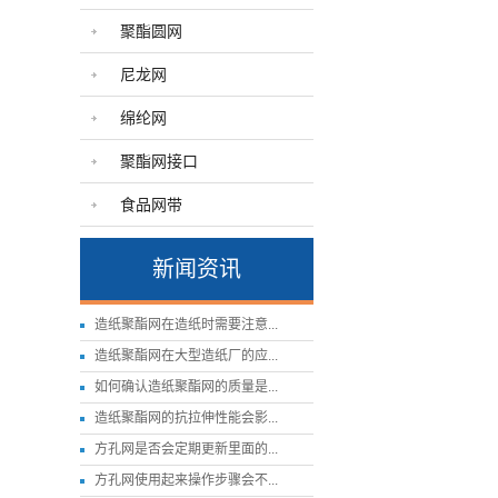
聚酯圆网
尼龙网
绵纶网
聚酯网接口
食品网带
新闻资讯
造纸聚酯网在造纸时需要注意...
造纸聚酯网在大型造纸厂的应...
如何确认造纸聚酯网的质量是...
造纸聚酯网的抗拉伸性能会影...
方孔网是否会定期更新里面的...
方孔网使用起来操作步骤会不...