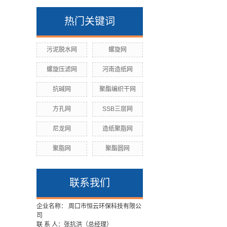
热门关键词
污泥脱水网
螺旋网
螺旋压滤网
河南造纸网
抗碱网
聚酯编织干网
方孔网
SSB三层网
尼龙网
造纸聚脂网
聚脂网
聚酯圆网
联系我们
企业名称： 周口市恒云环保科技有限公
司
联 系 人：张抗洪（总经理）