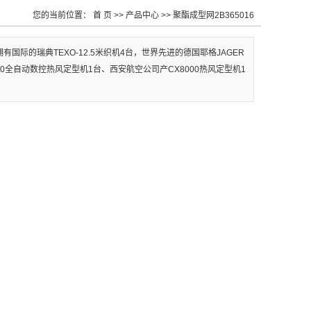
您的当前位置：
首 页
>>
产品中心
>>
聚酯成型网2B365016
国际的瑞典TEXO-12.5米织机4台，世界先进的德国耶格JAGER
500全自动数控热风定型机1台、西安航空公司产CX8000热风定型机1