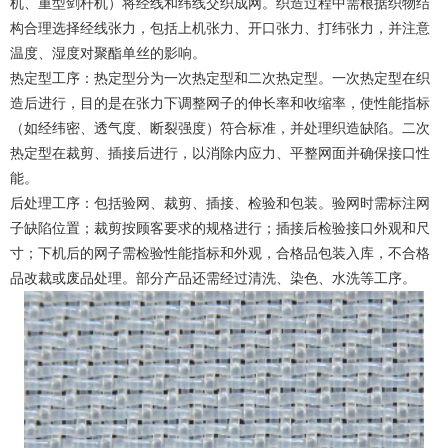
机、重型剑杆机）将经线和纬线交织成网。织造过程中需根据织物结
构合理选择经线张力，包括上机张力、开口张力、打纬张力，并注意
温度、湿度对聚酯单丝的影响。
热定型工序：热定型分为一次热定型和二次热定型。一次热定型在织
造后进行，目的是在张力下调整网子的伸长率和收缩率，使性能指标
（如经纬密、透气度、断裂强度）符合标准，并处理织造缺陷。二次
热定型在裁剪、插接后进行，以消除内应力、平整网面并确保接口性
能。
后处理工序：包括验网、裁剪、插接、检验和包装。验网时需标注网
子缺陷位置；裁剪按顾客要求的规格进行；插接后检验接口外观和尺
寸；下机后的网子需检验性能指标和外观，合格品包装入库，不合格
品改裁或废品处理。部分产品还需经过清洗、染色、水洗等工序。