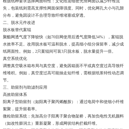
根据纸种要求选择网面特性：文化纸需细密光滑网面以减少纤维流
失，包装纸则需高支撑性网面保障强度。同时，优化网孔大小与孔隙
分布，避免因设计不合理导致纤维堵塞或穿透。
二、脱水元件改进
脱水板替代案辊
聚酯网透气度下降较快（如70目网使用后透气度降低34%），案辊脱
水效率不足。改用脱水板可温和脱水，提高细小组分保留率，减少成
纸两面性。例如，2只案辊间可装3只脱水板，脱水量提升一倍。
真空系统优化
调整真空吸水箱布局与真空度，避免因箱面不平或真空度过高导致纤
维堆积。例如，真空度过高可能抽走短纤维，需根据纸浆特性动态调
节。
三、助留剂与助滤剂应用
高效助留体系
阳离子型助留剂（如阳离子聚丙烯酰胺）：通过电荷中和使细小纤维
絮聚，提升留着率。
微粒助留系统：先加高分子阳离子聚合物架桥，再加负电性无机颜料
（如改性膨润土）重新凝聚，形成网状结构拦截纤维。