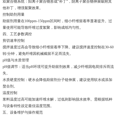
双聚合物系统：阳离子聚合物形成“补丁”，阴离子聚合物伸展吸附其
他补丁，增强絮聚效果。
控制助剂用量
助留剂用量在100ppm-150ppm区间时，细小纤维留着率显著提升。过
量使用可能导致纤维过度絮聚，影响成纸均匀性。
四、工艺参数调控
剪切速率控制
搅拌速度过高会导致细小纤维留着率下降。建议搅拌速度控制在30-60
转/分钟，避免纤维因机械截留不足而流失。
pH值与水质管理
pH值调节：适当pH环境可提升助留剂效果，减少纤维因电荷排斥而流
失。
水质硬度控制：硬水会降低助留剂分子链伸展，建议使用软水或添加
螯合剂。
温度控制
浆料温度过高可能加速纤维水解，过低则影响脱水效率。需根据纸种
与设备特性设定最佳温度范围。
五、设备维护与操作规范