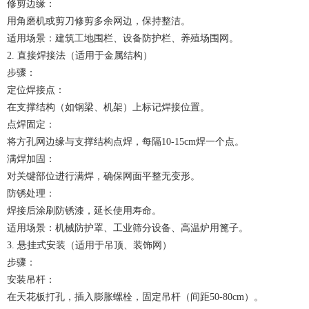
修剪边缘：
用角磨机或剪刀修剪多余网边，保持整洁。
适用场景：建筑工地围栏、设备防护栏、养殖场围网。
2. 直接焊接法（适用于金属结构）
步骤：
定位焊接点：
在支撑结构（如钢梁、机架）上标记焊接位置。
点焊固定：
将方孔网边缘与支撑结构点焊，每隔10-15cm焊一个点。
满焊加固：
对关键部位进行满焊，确保网面平整无变形。
防锈处理：
焊接后涂刷防锈漆，延长使用寿命。
适用场景：机械防护罩、工业筛分设备、高温炉用篦子。
3. 悬挂式安装（适用于吊顶、装饰网）
步骤：
安装吊杆：
在天花板打孔，插入膨胀螺栓，固定吊杆（间距50-80cm）。