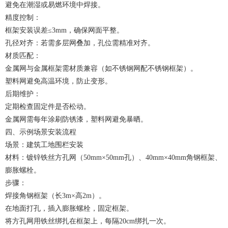
避免在潮湿或易燃环境中焊接。
精度控制：
框架安装误差≤3mm，确保网面平整。
孔径对齐：若需多层网叠加，孔位需精准对齐。
材质匹配：
金属网与金属框架需材质兼容（如不锈钢网配不锈钢框架）。
塑料网避免高温环境，防止变形。
后期维护：
定期检查固定件是否松动。
金属网需每年涂刷防锈漆，塑料网避免暴晒。
四、示例场景安装流程
场景：建筑工地围栏安装
材料：镀锌铁丝方孔网（50mm×50mm孔）、40mm×40mm角钢框架、
膨胀螺栓。
步骤：
焊接角钢框架（长3m×高2m）。
在地面打孔，插入膨胀螺栓，固定框架。
将方孔网用铁丝绑扎在框架上，每隔20cm绑扎一次。