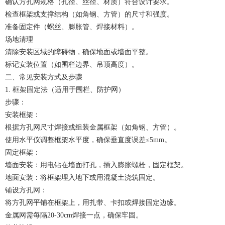
确认方孔网规格（孔径、丝径、材质）符合设计要求。
检查框架或支撑结构（如角钢、方管）的尺寸和强度。
准备固定件（螺丝、膨胀管、焊接材料）。
场地清理
清除安装区域的障碍物，确保地面或墙面平整。
标记安装位置（如围栏边界、吊顶高度）。
二、常见安装方式及步骤
1. 框架固定法（适用于围栏、防护网）
步骤：
安装框架：
根据方孔网尺寸焊接或组装金属框架（如角钢、方管）。
使用水平仪调整框架水平度，确保垂直度误差≤5mm。
固定框架：
墙面安装：用电钻在墙面打孔，插入膨胀螺栓，固定框架。
地面安装：将框架埋入地下或用混凝土浇筑固定。
铺设方孔网：
将方孔网平铺在框架上，用扎带、卡扣或焊接固定边缘。
金属网需每隔20-30cm焊接一点，确保牢固。