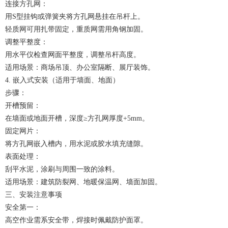
连接方孔网：
用S型挂钩或弹簧夹将方孔网悬挂在吊杆上。
轻质网可用扎带固定，重质网需用角钢加固。
调整平整度：
用水平仪检查网面平整度，调整吊杆高度。
适用场景：商场吊顶、办公室隔断、展厅装饰。
4. 嵌入式安装（适用于墙面、地面）
步骤：
开槽预留：
在墙面或地面开槽，深度≥方孔网厚度+5mm。
固定网片：
将方孔网嵌入槽内，用水泥或胶水填充缝隙。
表面处理：
刮平水泥，涂刷与周围一致的涂料。
适用场景：建筑防裂网、地暖保温网、墙面加固。
三、安装注意事项
安全第一：
高空作业需系安全带，焊接时佩戴防护面罩。